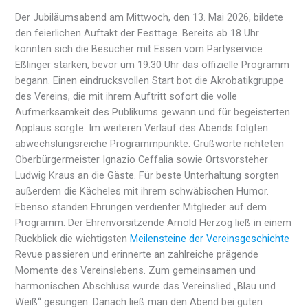
Der Jubiläumsabend am Mittwoch, den 13. Mai 2026, bildete
den feierlichen Auftakt der Festtage. Bereits ab 18 Uhr
konnten sich die Besucher mit Essen vom Partyservice
Eßlinger stärken, bevor um 19:30 Uhr das offizielle Programm
begann. Einen eindrucksvollen Start bot die Akrobatikgruppe
des Vereins, die mit ihrem Auftritt sofort die volle
Aufmerksamkeit des Publikums gewann und für begeisterten
Applaus sorgte. Im weiteren Verlauf des Abends folgten
abwechslungsreiche Programmpunkte. Grußworte richteten
Oberbürgermeister Ignazio Ceffalia sowie Ortsvorsteher
Ludwig Kraus an die Gäste. Für beste Unterhaltung sorgten
außerdem die Kächeles mit ihrem schwäbischen Humor.
Ebenso standen Ehrungen verdienter Mitglieder auf dem
Programm. Der Ehrenvorsitzende Arnold Herzog ließ in einem
Rückblick die wichtigsten
Meilensteine der Vereinsgeschichte
Revue passieren und erinnerte an zahlreiche prägende
Momente des Vereinslebens. Zum gemeinsamen und
harmonischen Abschluss wurde das Vereinslied „Blau und
Weiß“ gesungen. Danach ließ man den Abend bei guten