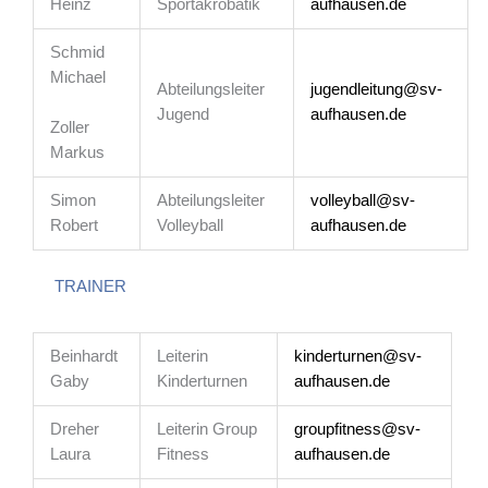
Heinz
Sportakrobatik
aufhausen.de
Schmid
Michael
Abteilungsleiter
jugendleitung@sv-
Jugend
aufhausen.de
Zoller
Markus
Simon
Abteilungsleiter
volleyball@sv-
Robert
Volleyball
aufhausen.de
TRAINER
Beinhardt
Leiterin
kinderturnen@sv-
Gaby
Kinderturnen
aufhausen.de
Dreher
Leiterin Group
groupfitness@sv-
Laura
Fitness
aufhausen.de