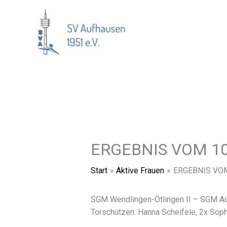
Zum
Inhalt
springen
ERGEBNIS VOM 10
Start
Aktive Frauen
ERGEBNIS VOM
SGM Wendlingen-Ötlingen II – SGM Au
Torschützen: Hanna Scheifele, 2x Soph