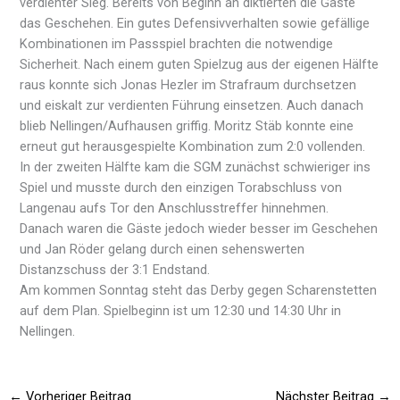
verdienter Sieg. Bereits von Beginn an diktierten die Gäste
das Geschehen. Ein gutes Defensivverhalten sowie gefällige
Kombinationen im Passspiel brachten die notwendige
Sicherheit. Nach einem guten Spielzug aus der eigenen Hälfte
raus konnte sich Jonas Hezler im Strafraum durchsetzen
und eiskalt zur verdienten Führung einsetzen. Auch danach
blieb Nellingen/Aufhausen griffig. Moritz Stäb konnte eine
erneut gut herausgespielte Kombination zum 2:0 vollenden.
In der zweiten Hälfte kam die SGM zunächst schwieriger ins
Spiel und musste durch den einzigen Torabschluss von
Langenau aufs Tor den Anschlusstreffer hinnehmen.
Danach waren die Gäste jedoch wieder besser im Geschehen
und Jan Röder gelang durch einen sehenswerten
Distanzschuss der 3:1 Endstand.
Am kommen Sonntag steht das Derby gegen Scharenstetten
auf dem Plan. Spielbeginn ist um 12:30 und 14:30 Uhr in
Nellingen.
←
Vorheriger Beitrag
Nächster Beitrag
→