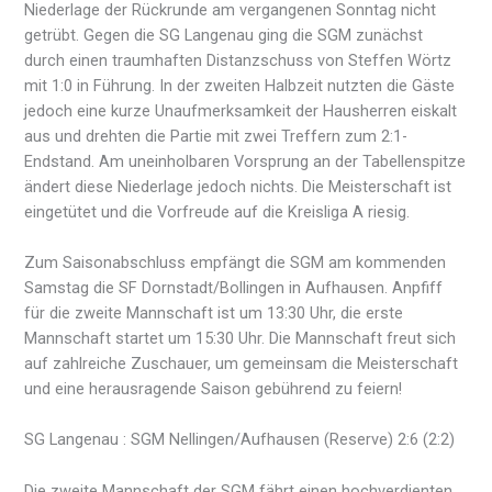
Niederlage der Rückrunde am vergangenen Sonntag nicht
getrübt. Gegen die SG Langenau ging die SGM zunächst
durch einen traumhaften Distanzschuss von Steffen Wörtz
mit 1:0 in Führung. In der zweiten Halbzeit nutzten die Gäste
jedoch eine kurze Unaufmerksamkeit der Hausherren eiskalt
aus und drehten die Partie mit zwei Treffern zum 2:1-
Endstand. Am uneinholbaren Vorsprung an der Tabellenspitze
ändert diese Niederlage jedoch nichts. Die Meisterschaft ist
eingetütet und die Vorfreude auf die Kreisliga A riesig.
Zum Saisonabschluss empfängt die SGM am kommenden
Samstag die SF Dornstadt/Bollingen in Aufhausen. Anpfiff
für die zweite Mannschaft ist um 13:30 Uhr, die erste
Mannschaft startet um 15:30 Uhr. Die Mannschaft freut sich
auf zahlreiche Zuschauer, um gemeinsam die Meisterschaft
und eine herausragende Saison gebührend zu feiern!
SG Langenau : SGM Nellingen/Aufhausen (Reserve) 2:6 (2:2)
Die zweite Mannschaft der SGM fährt einen hochverdienten